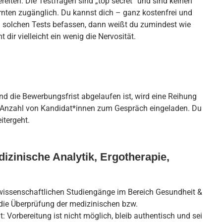
reiten. Die Testfragen sind „top secret“ und sind keinen
ten zugänglich. Du kannst dich – ganz kostenfrei und
 solchen Tests befassen, dann weißt du zumindest wie
ir vielleicht ein wenig die Nervosität.
nd die Bewerbungsfrist abgelaufen ist, wird eine Reihung
e Anzahl von Kandidat*innen zum Gespräch eingeladen. Du
tergeht.
izinische Analytik, Ergotherapie,
wissenschaftlichen Studiengänge im Bereich Gesundheit &
t die Überprüfung der medizinischen bzw.
t: Vorbereitung ist nicht möglich, bleib authentisch und sei