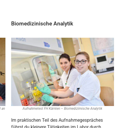
Biomedizinische Analytik
l an
Aufnahmetest FH Kärnten – Biomedizimische Analytik
Im praktischen Teil des Aufnahmegespräches
führst du kleinere Tätigkeiten im Labor durch.