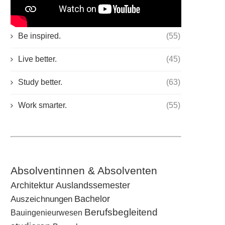
KATEGORIEN
Be inspired.
(55)
Live better.
(45)
Study better.
(63)
Work smarter.
(55)
Absolventinnen & Absolventen
Architektur
Auslandssemester
Bachelor
Auszeichnungen
Berufsbegleitend
Bauingenieurwesen