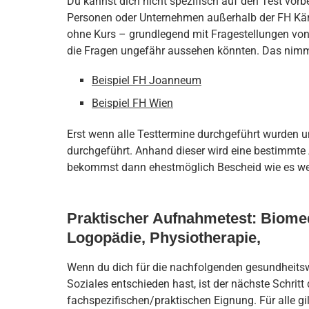
Du kannst dich nicht spezifisch auf den Test vorbe
Personen oder Unternehmen außerhalb der FH Kärn
ohne Kurs – grundlegend mit Fragestellungen von
die Fragen ungefähr aussehen könnten. Das nimmt d
Beispiel FH Joanneum
Beispiel FH Wien
Erst wenn alle Testtermine durchgeführt wurden u
durchgeführt. Anhand dieser wird eine bestimmt
bekommst dann ehestmöglich Bescheid wie es wei
Praktischer Aufnahmetest: Biomed
Logopädie, Physiotherapie,
Wenn du dich für die nachfolgenden gesundheits
Soziales entschieden hast, ist der nächste Schrit
fachspezifischen/praktischen Eignung. Für alle gil