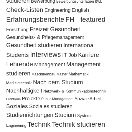
studieren
Bewerbung
Bewerbungsunterlagen
BWL
Check-Listen
Engineering
English
Erfahrungsberichte
FH - featured
Freizeit
Gesundheit
Forschung
Gesundheits- & Pflegemanagement
Gesundheit studieren
International
Interviews
Karriere
Students
IT
Job
Lehrende
Management
Management
studieren
Mathematik
Maschinenbau
Master
Nach dem Studium
Medizintechnik
Nachhaltigkeit
Netzwerk- & Kommunikationstechnik
Projekte
Soziale Arbeit
Public Management
Praktikum
Soziales
Soziales studieren
Studium
Studienrichtungen
Systems
Technik
Technik studieren
Engineering