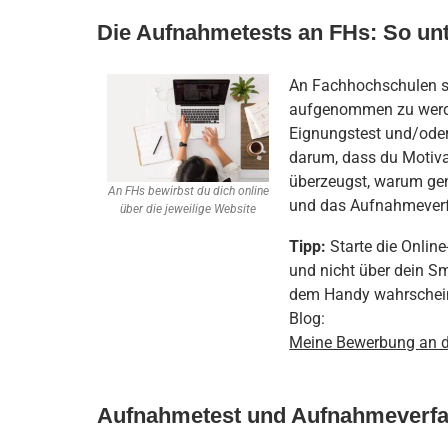
Die Aufnahmetests an FHs: So unt
An Fachhochschulen si
aufgenommen zu werde
Eignungstest und/oder
darum, dass du Motiva
überzeugst, warum ge
An FHs bewirbst du dich online
und das Aufnahmeverfa
über die jeweilige Website
Tipp:
Starte die Onli
und nicht über dein Sm
dem Handy wahrscheinl
Blog:
Meine Bewerbung an d
Aufnahmetest und Aufnahmeverfa