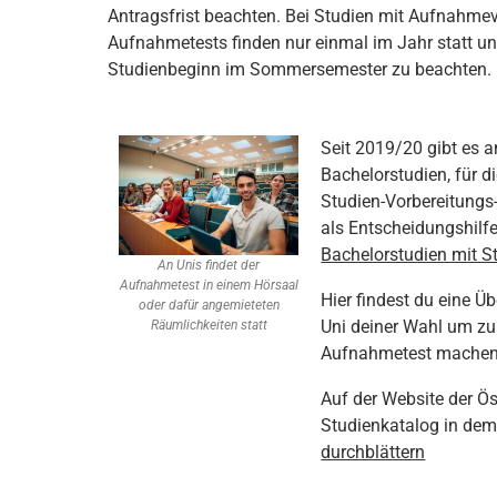
Antragsfrist beachten. Bei Studien mit Aufnahmeve
Aufnahmetests finden nur einmal im Jahr statt und 
Studienbeginn im Sommersemester zu beachten. M
Seit 2019/20 gibt es a
Bachelorstudien, für 
Studien-Vorbereitungs
als Entscheidungshilf
Bachelorstudien mit 
An Unis findet der
Aufnahmetest in einem Hörsaal
Hier findest du eine Üb
oder dafür angemieteten
Uni deiner Wahl um zu
Räumlichkeiten statt
Aufnahmetest machen
Auf der Website der Ö
Studienkatalog in dem 
durchblättern