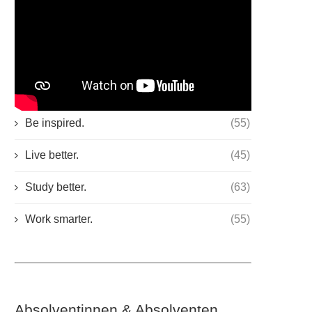
KATEGORIEN
Be inspired.
(55)
Live better.
(45)
Study better.
(63)
Work smarter.
(55)
Absolventinnen & Absolventen