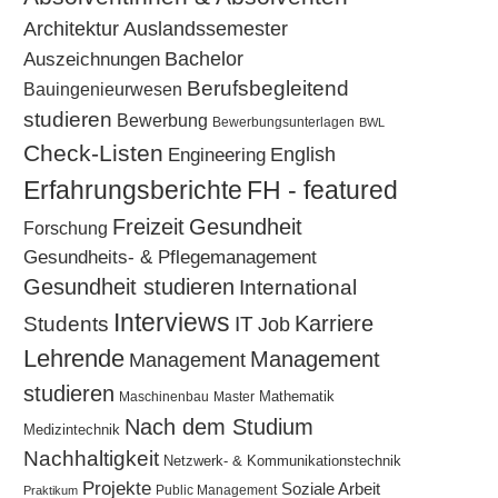
Architektur
Auslandssemester
Bachelor
Auszeichnungen
Berufsbegleitend
Bauingenieurwesen
studieren
Bewerbung
Bewerbungsunterlagen
BWL
Check-Listen
Engineering
English
Erfahrungsberichte
FH - featured
Freizeit
Gesundheit
Forschung
Gesundheits- & Pflegemanagement
Gesundheit studieren
International
Interviews
Karriere
Students
IT
Job
Lehrende
Management
Management
studieren
Mathematik
Maschinenbau
Master
Nach dem Studium
Medizintechnik
Nachhaltigkeit
Netzwerk- & Kommunikationstechnik
Projekte
Soziale Arbeit
Public Management
Praktikum