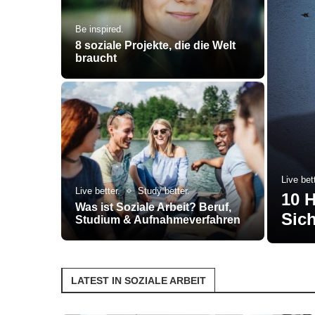
Be inspired.
8 soziale Projekte, die die Welt
braucht
Live bett
Live better.
Study better.
10 H
Was ist Soziale Arbeit? Beruf,
Sich
Studium & Aufnahmeverfahren
LATEST IN SOZIALE ARBEIT