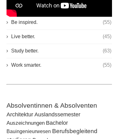
KATEGORIEN
Be inspired.
(55)
Live better.
(45)
Study better.
(63)
Work smarter.
(55)
Absolventinnen & Absolventen
Architektur
Auslandssemester
Bachelor
Auszeichnungen
Berufsbegleitend
Bauingenieurwesen