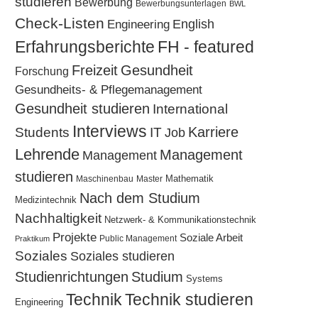
studieren
Bewerbung
Bewerbungsunterlagen
BWL
Check-Listen
Engineering
English
Erfahrungsberichte
FH - featured
Freizeit
Gesundheit
Forschung
Gesundheits- & Pflegemanagement
Gesundheit studieren
International
Interviews
Karriere
Students
IT
Job
Lehrende
Management
Management
studieren
Mathematik
Maschinenbau
Master
Nach dem Studium
Medizintechnik
Nachhaltigkeit
Netzwerk- & Kommunikationstechnik
Projekte
Soziale Arbeit
Public Management
Praktikum
Soziales
Soziales studieren
Studium
Studienrichtungen
Systems
Technik
Technik studieren
Engineering