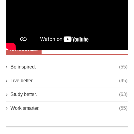
KATEGORIEN
Be inspired.
(55)
Live better.
(45)
Study better.
(63)
Work smarter.
(55)