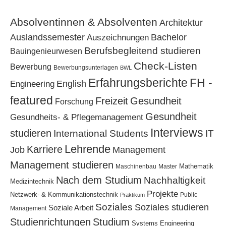
Absolventinnen & Absolventen
Architektur
Bachelor
Auslandssemester
Auszeichnungen
Berufsbegleitend studieren
Bauingenieurwesen
Check-Listen
Bewerbung
Bewerbungsunterlagen
BWL
Erfahrungsberichte
FH -
Engineering
English
featured
Freizeit
Gesundheit
Forschung
Gesundheit
Gesundheits- & Pflegemanagement
Interviews
studieren
International Students
IT
Lehrende
Karriere
Job
Management
Management studieren
Mathematik
Maschinenbau
Master
Nach dem Studium
Nachhaltigkeit
Medizintechnik
Projekte
Netzwerk- & Kommunikationstechnik
Public
Praktikum
Soziales
Soziales studieren
Soziale Arbeit
Management
Studium
Studienrichtungen
Systems Engineering