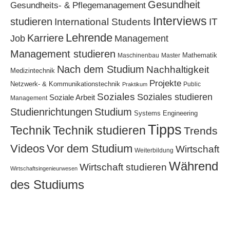
Gesundheit
Gesundheits- & Pflegemanagement
Interviews
studieren
International Students
IT
Lehrende
Karriere
Job
Management
Management studieren
Mathematik
Maschinenbau
Master
Nach dem Studium
Nachhaltigkeit
Medizintechnik
Projekte
Netzwerk- & Kommunikationstechnik
Public
Praktikum
Soziales
Soziales studieren
Soziale Arbeit
Management
Studium
Studienrichtungen
Systems Engineering
Tipps
Technik
Technik studieren
Trends
Videos
Vor dem Studium
Wirtschaft
Weiterbildung
Während
Wirtschaft studieren
Wirtschaftsingenieurwesen
des Studiums