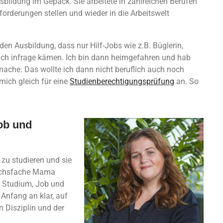
bildung im Gepäck. Sie arbeitete in zahlreichen Berufen
orderungen stellen und wieder in die Arbeitswelt
n Ausbildung, dass nur Hilf-Jobs wie z.B. Büglerin,
ich infrage kämen. Ich bin dann heimgefahren und hab
mache. Das wollte ich dann nicht beruflich auch noch
mich gleich für eine
Studienberechtigungsprüfung
an. So
ob und
u studieren und sie
 sechsfache Mama
t Studium, Job und
Anfang an klar, auf
n Disziplin und der