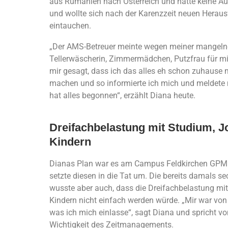
aus Rumänien nach Österreich und hatte keine Aus
und wollte sich nach der Karenzzeit neuen Herausf
eintauchen.
„Der AMS-Betreuer meinte wegen meiner mangelnde
Tellerwäscherin, Zimmermädchen, Putzfrau für m
mir gesagt, dass ich das alles eh schon zuhause 
machen und so informierte ich mich und meldete 
hat alles begonnen“, erzählt Diana heute.
Dreifachbelastung mit Studium, J
Kindern
Dianas Plan war es am Campus Feldkirchen GPM z
setzte diesen in die Tat um. Die bereits damals
wusste aber auch, dass die Dreifachbelastung mi
Kindern nicht einfach werden würde. „Mir war von 
was ich mich einlasse“, sagt Diana und spricht vo
Wichtigkeit des Zeitmanagements.