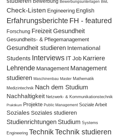
studieren
Bewerbung
Bewerbungsunterlagen
BWL
Check-Listen
Engineering
English
Erfahrungsberichte
FH - featured
Freizeit
Gesundheit
Forschung
Gesundheits- & Pflegemanagement
Gesundheit studieren
International
Interviews
Karriere
Students
IT
Job
Lehrende
Management
Management
studieren
Mathematik
Maschinenbau
Master
Nach dem Studium
Medizintechnik
Nachhaltigkeit
Netzwerk- & Kommunikationstechnik
Projekte
Soziale Arbeit
Public Management
Praktikum
Soziales
Soziales studieren
Studium
Studienrichtungen
Systems
Technik
Technik studieren
Engineering