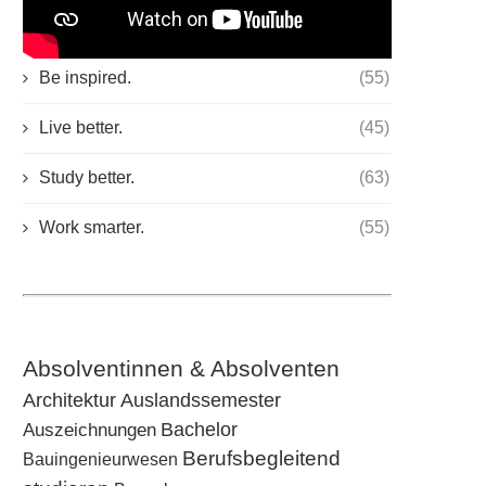
KATEGORIEN
Be inspired.
(55)
Live better.
(45)
Study better.
(63)
Work smarter.
(55)
Absolventinnen & Absolventen
Architektur
Auslandssemester
Bachelor
Auszeichnungen
Berufsbegleitend
Bauingenieurwesen