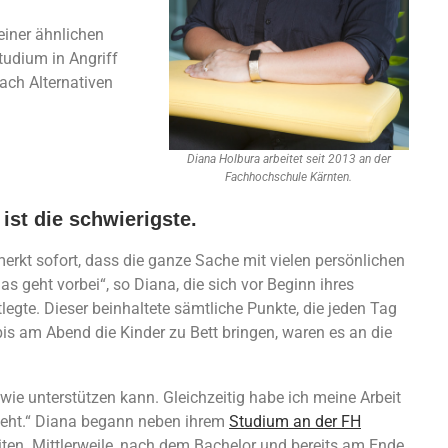
einer ähnlichen
tudium in Angriff
ach Alternativen
Diana Holbura arbeitet seit 2013 an der
Fachhochschule Kärnten.
ist die schwierigste.
merkt sofort, dass die ganze Sache mit vielen persönlichen
s geht vorbei“, so Diana, die sich vor Beginn ihres
egte. Dieser beinhaltete sämtliche Punkte, die jeden Tag
is am Abend die Kinder zu Bett bringen, waren es an die
wie unterstützen kann. Gleichzeitig habe ich meine Arbeit
sgeht.“ Diana begann neben ihrem
Studium an der FH
eiten. Mittlerweile, nach dem Bachelor und bereits am Ende