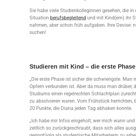
Sie habe viele Studienkolleginnen gesehen, die in 
Situation
berufsbegleitend
und mit Kind(ern) ihr S
nahmen, aber schon früh aufgaben. Ihre Devise: n
suchen!
Studieren mit Kind – die erste Phase 
„Die erste Phase ist sicher die schwierigste. Man 
Opfern verbunden ist. Aber da muss man drüber, da
Studiums einen regelrechten Schlachtplan zurechtl
zu absolvieren waren. Vom Frühstück herrichten, b
20 Punkte, die Diana jeden Tag abhaken konnte.
„Ich habe mir Infos eingeholt, wer mich wann und 
zeitlich so zurückgeschraubt, dass sich alles au
geringfügig als studentische Mitarbeiterin zu arb