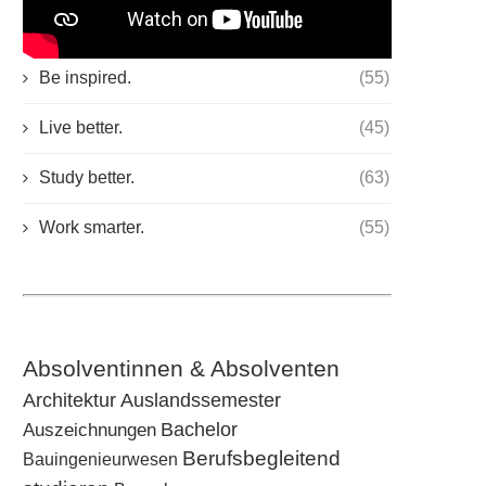
KATEGORIEN
Be inspired.
(55)
Live better.
(45)
Study better.
(63)
Work smarter.
(55)
Absolventinnen & Absolventen
Architektur
Auslandssemester
Bachelor
Auszeichnungen
Berufsbegleitend
Bauingenieurwesen