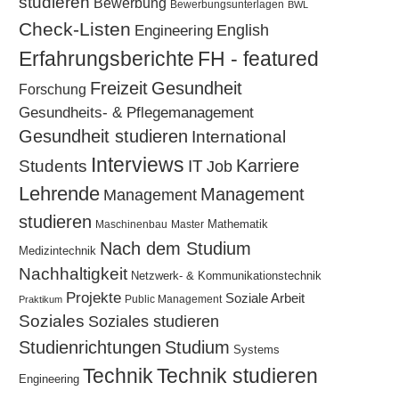
studieren
Bewerbung
Bewerbungsunterlagen
BWL
Check-Listen
Engineering
English
Erfahrungsberichte
FH - featured
Freizeit
Gesundheit
Forschung
Gesundheits- & Pflegemanagement
Gesundheit studieren
International
Interviews
Karriere
Students
IT
Job
Lehrende
Management
Management
studieren
Mathematik
Maschinenbau
Master
Nach dem Studium
Medizintechnik
Nachhaltigkeit
Netzwerk- & Kommunikationstechnik
Projekte
Soziale Arbeit
Public Management
Praktikum
Soziales
Soziales studieren
Studium
Studienrichtungen
Systems
Technik
Technik studieren
Engineering