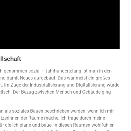
llschaft
sich genommen sozial – jahrhundertelang ist man in den
nd damit Neues aufgebaut. Das war meist ein großes
t. Im Zuge der Industrialisierung und Digitalisierung wurde
hetisch. Der Bezug zwischen Mensch und Gebäude ging
n als soziales Bauen beschrieben werden, wenn ich mir
NutzerInnen der Räume mache. Ich trage durch meine
ür die ich plane und baue, in diesen Räumen wohlfühlen