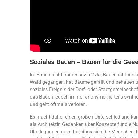
Soziales Bauen – Bauen für die Gese
Ist Bauen nicht immer sozial? Ja, Bauen ist für 
Wald gegangen, hat Bäume gefällt und behauen u
soziales Ereignis der Dorf- oder Stadtgemeinschaf
das Bauen jedoch immer anonymer, ja teils synt
und geht oftmals verloren.
Es macht daher einen großen Unterschied und kan
als ArchitektIn Gedanken über Konzepte für die 
Überlegungen dazu bei, dass sich die Menschen, f