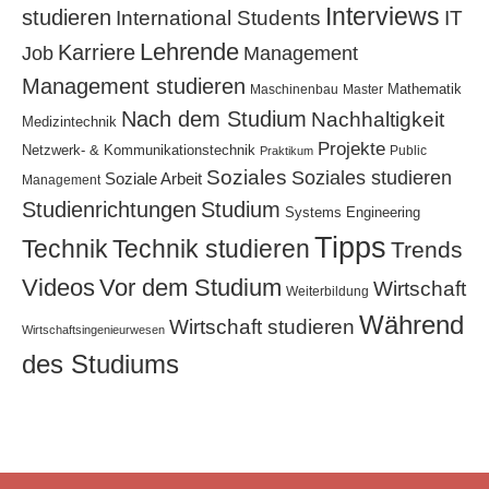
Gesundheit
Gesundheits- & Pflegemanagement
Interviews
studieren
International Students
IT
Lehrende
Karriere
Job
Management
Management studieren
Mathematik
Maschinenbau
Master
Nach dem Studium
Nachhaltigkeit
Medizintechnik
Projekte
Netzwerk- & Kommunikationstechnik
Public
Praktikum
Soziales
Soziales studieren
Soziale Arbeit
Management
Studium
Studienrichtungen
Systems Engineering
Tipps
Technik
Technik studieren
Trends
Videos
Vor dem Studium
Wirtschaft
Weiterbildung
Während
Wirtschaft studieren
Wirtschaftsingenieurwesen
des Studiums