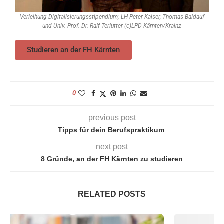
Verleihung Digitalisierungsstipendium; LH Peter Kaiser, Thomas Baldauf
und Univ.-Prof. Dr. Ralf Terlutter (c)LPD Kärnten/Krainz
Studieren an der FH Kärnten
0
previous post
Tipps für dein Berufspraktikum
next post
8 Gründe, an der FH Kärnten zu studieren
RELATED POSTS